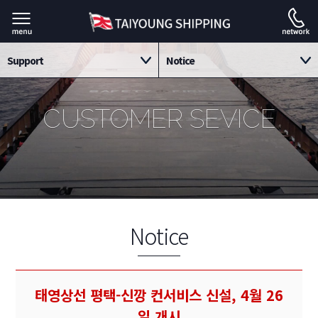
Support
Notice
ABOUT TAIYOUNG
Notice
CUSTOMER SEVICE
Service
Contact us
Support
Archives
Notice
태영상선 평택-신깡 컨서비스 신설, 4월 26
일 개시