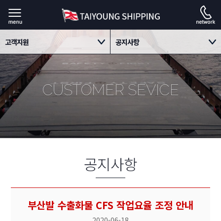
고객지원
공지사항
회사소개
공지사항
CUSTOMER SEVICE
사업소개
Contact us
고객지원
자료실
채용정보
공지사항
부산발 수출화물 CFS 작업요율 조정 안내
2020-06-18